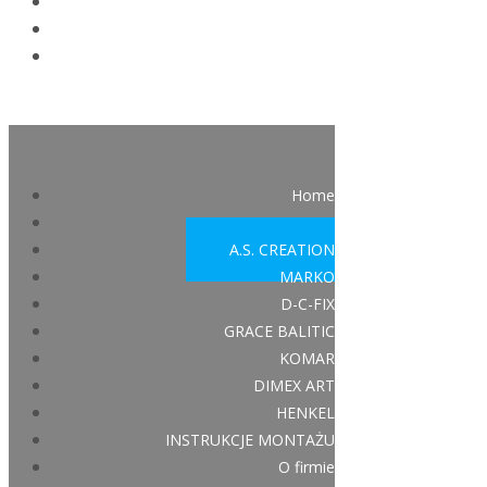
Home
GRANDECO
A.S. CREATION
MARKO
D-C-FIX
GRACE BALITIC
KOMAR
DIMEX ART
HENKEL
INSTRUKCJE MONTAŻU
O firmie