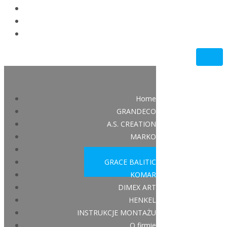
INSTRUKCJE MONTAŻU
O firmie
KONTAKT
Home
GRANDECO
A.S. CREATION
MARKO
D-C-FIX
GRACE BALITIC
KOMAR
DIMEX ART
HENKEL
INSTRUKCJE MONTAŻU
O firmie